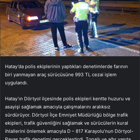
Hatay’da polis ekiplerinin yaptıkları denetimlerde farının
biri yanmayan araç sürücüsüne 993 TL cezai işlem
uygulandı.
Hatay’ın Dörtyol ilçesinde polis ekipleri kentte huzuru ve
asayişi sağlamak amacıyla çalışmalarını aralıksız
sürdürüyor. Dörtyol İlçe Emniyet Müdürlüğü bölge trafik
ekipleri, trafik güvenliğini sağlamak ve sürücülerin kural
ihlallerini önlemek amacıyla D – 817 Karayolu’nun Dörtyol-
Payas trafik denetimi gerçekleştirdi. Tonajlı ve ağır vasıta