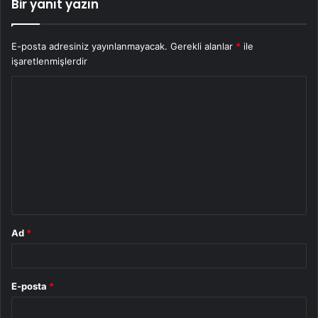
Bir yanıt yazın
E-posta adresiniz yayınlanmayacak.
Gerekli alanlar
*
ile
işaretlenmişlerdir
Y
o
r
u
m
*
Ad
*
E-posta
*