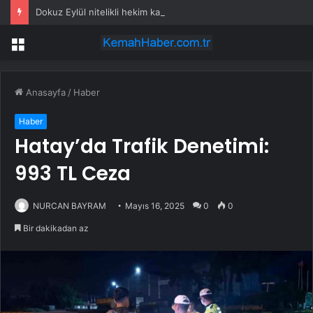
Dokuz Eylül nitelikli hekim kadrosunu güçlendirdi
Menü
Anasayfa
/
Haber
Haber
Hatay’da Trafik Denetimi:
993 TL Ceza
NURCAN BAYRAM
Mayıs 16, 2025
0
0
Bir dakikadan az