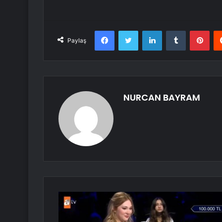
Facebook
Twitter
LinkedIn
Tumblr
Pint
Paylaş
NURCAN BAYRAM