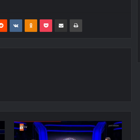
erest
Reddit
VKontakte
Odnoklassniki
Pocket
E-Posta ile paylaş
Yazdır