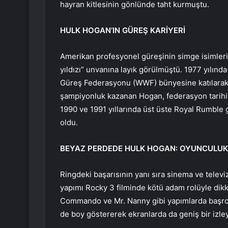
hayran kitlesinin gönlünde taht kurmuştu.
HULK HOGAN’IN GÜREŞ KARİYERİ
Amerikan profesyonel güreşinin simge isimleri
yıldızı” unvanına layık görülmüştü. 1977 yılın
Güreş Federasyonu (WWF) bünyesine katılarak 
şampiyonluk kazanan Hogan, federasyon tarihini
1990 ve 1991 yıllarında üst üste Royal Rumble ga
oldu.
BEYAZ PERDEDE HULK HOGAN: OYUNCULUK 
Ringdeki başarısının yanı sıra sinema ve tele
yapımı Rocky 3 filminde kötü adam rolüyle dik
Commando ve Mr. Nanny gibi yapımlarda başrol o
de boy göstererek ekranlarda da geniş bir izleyi