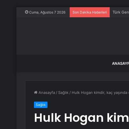
Türk Gen
Cuma, Ağustos 7 2026
Son Dakika Haberleri
ANASAY
Anasayfa
/
Sağlık
/
Hulk Hogan kimdir, kaç yaşında 
Sağlık
Hulk Hogan kim