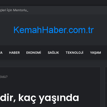
çleri İçin Mentorluk Programı
FA
HABER
EKONOMI
SAĞLIK
TEKNOLOJI
YAŞAM
öldü?
dir, kaç yaşında