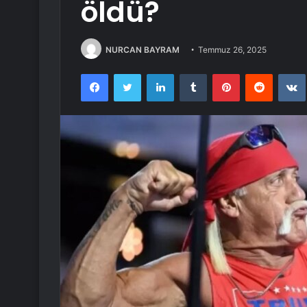
öldü?
NURCAN BAYRAM
Temmuz 26, 2025
Facebook
Twitter
LinkedIn
Tumblr
Pinterest
Reddit