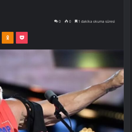
0
0
1 dakika okuma süresi
VKontakte
Odnoklassniki
Pocket