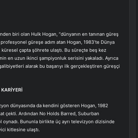
nden biri olan Hulk Hogan, “dünyanın en tanınan güreş
da profesyonel güreşe adım atan Hogan, 1983’te Dünya
küresel çapta şöhrete ulaştı. Bu süreçte beş kez
n en uzun ikinci şampiyonluk serisini yakaladı. Ayrıca
libiyetleri alarak bu başarıyı ilk gerçekleştiren güreşçi
KARİYERİ
vizyon dünyasında da kendini gösteren Hogan, 1982
kat çekti. Ardından No Holds Barred, Suburban
ynadı. Bununla birlikte üç ayrı televizyon dizisinde
ci kitlesine ulaştı.