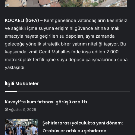
KOCAELİ (İGFA) –
Kent genelinde vatandaşların kesintisiz
ve sağlıklı içme suyuna erişimini güvence altına almak
amacıyla hayata geçirilen su depoları, aynı zamanda
geleceğe yönelik stratejik birer yatırım niteliği taşıyor. Bu
kapsamda İzmit Cedit Mahallesi’nde inşa edilen 2.000
metreküplük terfili içme suyu deposu çalışmalarında sona
yaklaşıldı.
İlgili Makaleler
Kuveyt’te kum fırtınası görüşü azalttı
Ağustos 9, 2026
Şehirlerarası yolculukta yeni dönem:
Otobüsler artık bu şehirlerde