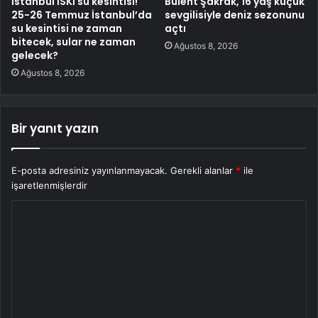
İstanbul İSKİ su kesintisi!
Bülent Şakrak, 16 yaş küçük
25-26 Temmuz İstanbul’da
sevgilisiyle deniz sezonunu
su kesintisi ne zaman
açtı
bitecek, sular ne zaman
Ağustos 8, 2026
gelecek?
Ağustos 8, 2026
Bir yanıt yazın
E-posta adresiniz yayınlanmayacak.
Gerekli alanlar
*
ile
işaretlenmişlerdir
Y
o
r
u
m
*