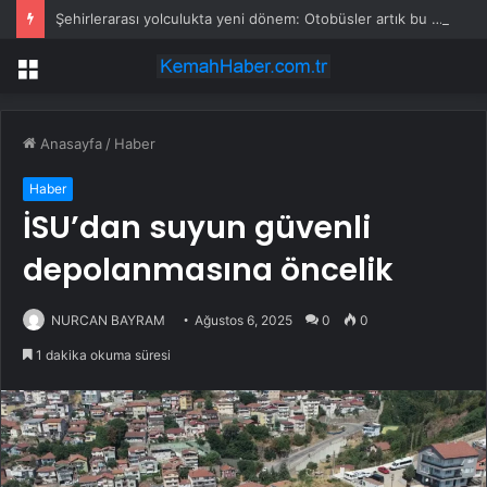
Şehirlerarası yolculukta yeni dönem: Otobüsler artık bu şehirlerde durmayacak
Menü
Anasayfa
/
Haber
Haber
İSU’dan suyun güvenli
depolanmasına öncelik
NURCAN BAYRAM
Ağustos 6, 2025
0
0
1 dakika okuma süresi