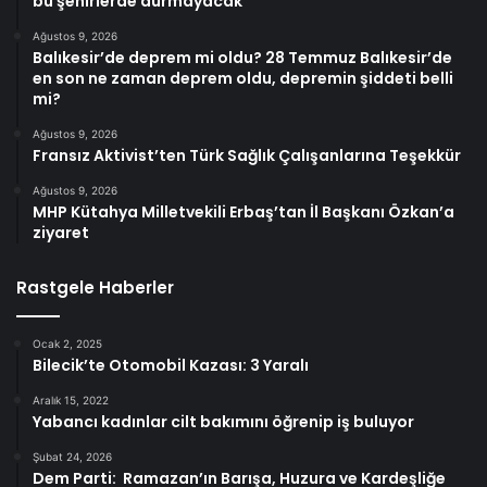
bu şehirlerde durmayacak
Ağustos 9, 2026
Balıkesir’de deprem mi oldu? 28 Temmuz Balıkesir’de
en son ne zaman deprem oldu, depremin şiddeti belli
mi?
Ağustos 9, 2026
Fransız Aktivist’ten Türk Sağlık Çalışanlarına Teşekkür
Ağustos 9, 2026
MHP Kütahya Milletvekili Erbaş’tan İl Başkanı Özkan’a
ziyaret
Rastgele Haberler
Ocak 2, 2025
Bilecik’te Otomobil Kazası: 3 Yaralı
Aralık 15, 2022
Yabancı kadınlar cilt bakımını öğrenip iş buluyor
Şubat 24, 2026
Dem Parti: Ramazan’ın Barışa, Huzura ve Kardeşliğe