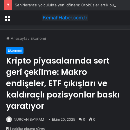
Şehirlerarası yolculukta yeni dönem: Otobüsler artık bu şehirlerde durmayacak
Menü
Anasayfa
/
Ekonomi
Ekonomi
Kripto piyasalarında sert
geri çekilme: Makro
endişeler, ETF çıkışları ve
kaldıraçlı pozisyonlar baskı
yaratıyor
NURCAN BAYRAM
Ekim 20, 2025
0
0
1 dakika okuma süresi