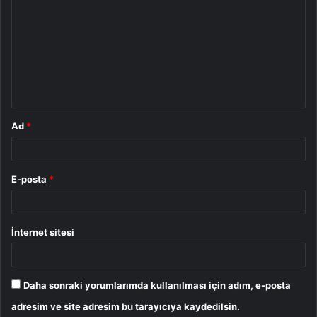
o
r
u
m
*
Ad
*
E-posta
*
İnternet sitesi
Daha sonraki yorumlarımda kullanılması için adım, e-posta
adresim ve site adresim bu tarayıcıya kaydedilsin.