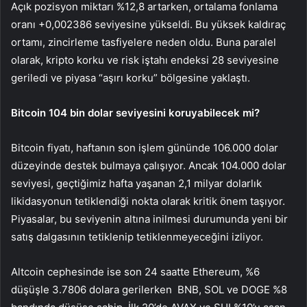
Açık pozisyon miktarı %12,8 artarken, ortalama fonlama
oranı +0,002386 seviyesine yükseldi. Bu yüksek kaldıraç
ortamı, zincirleme tasfiyelere neden oldu. Buna paralel
olarak, kripto korku ve risk iştahı endeksi 28 seviyesine
geriledi ve piyasa “aşırı korku” bölgesine yaklaştı.
Bitcoin 104 bin dolar seviyesini koruyabilecek mi?
Bitcoin fiyatı, haftanın son işlem gününde 106.000 dolar
düzeyinde destek bulmaya çalışıyor. Ancak 104.000 dolar
seviyesi, geçtiğimiz hafta yaşanan 2,1 milyar dolarlık
likidasyonun tetiklendiği nokta olarak kritik önem taşıyor.
Piyasalar, bu seviyenin altına inilmesi durumunda yeni bir
satış dalgasının tetiklenip tetiklenmeyeceğini izliyor.
Altcoin cephesinde ise son 24 saatte
Ethereum
, %6
düşüşle 3.7806 dolara gerilerken
BNB
,
SOL
ve
DOGE
%8