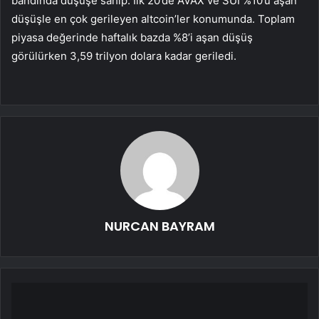
bandında düşüşe sahip. İlk 20’de
AVAX
ve
SUI
%10’u aşan
düşüşle en çok gerileyen altcoin’ler konumunda. Toplam
piyasa değerinde haftalık bazda %8’i aşan düşüş
görülürken 3,59 trilyon dolara kadar geriledi.
NURCAN BAYRAM