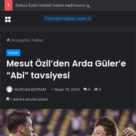
Dokuz Eylül nitelikli hekim kadrosunu güçlendirdi
Menü
Anasayfa
/
Haber
Haber
Mesut Özil’den Arda Güler’e
“Abi” tavsiyesi
NURCAN BAYRAM
Nisan 19, 2024
0
0
1 dakika okuma süresi