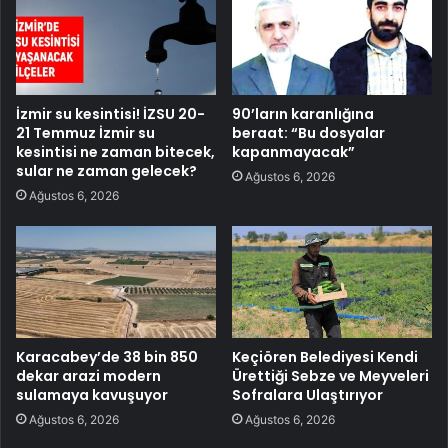
İzmir su kesintisi! İZSU 20-
90’ların karanlığına
21 Temmuz İzmir su
beraat: “Bu dosyalar
kesintisi ne zaman bitecek,
kapanmayacak”
sular ne zaman gelecek?
Ağustos 6, 2026
Ağustos 6, 2026
Karacabey’de 38 bin 850
Keçiören Belediyesi Kendi
dekar arazi modern
Ürettiği Sebze ve Meyveleri
sulamaya kavuşuyor
Sofralara Ulaştırıyor
Ağustos 6, 2026
Ağustos 6, 2026