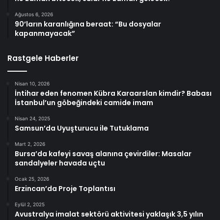
Ağustos 6, 2026
90’ların karanlığına beraat: “Bu dosyalar
kapanmayacak”
Rastgele Haberler
Nisan 10, 2026
İntihar eden fenomen Kübra Karaarslan kimdir? Babası
İstanbul’un göbeğindeki camide imam
Nisan 24, 2025
Samsun’da Uyuşturucu ile Tutuklama
Mart 2, 2026
Bursa’da kafeyi savaş alanına çevirdiler: Masalar
sandalyeler havada uçtu
Ocak 25, 2026
Erzincan’da Proje Toplantısı
Eylül 2, 2025
Avustralya imalat sektörü aktivitesi yaklaşık 3,5 yılın