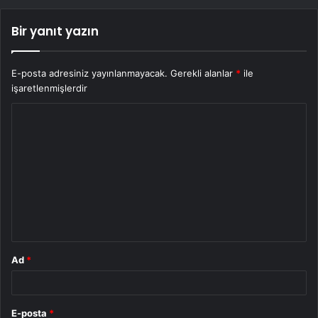
Bir yanıt yazın
E-posta adresiniz yayınlanmayacak.
Gerekli alanlar
*
ile
işaretlenmişlerdir
Y
o
r
u
m
*
Ad
*
E-posta
*