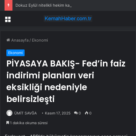
Dokuz Eylül nitelikli hekim kadrosunu güçlendirdi
Menü
Anasayfa
/
Ekonomi
Ekonomi
PİYASAYA BAKIŞ- Fed’in faiz
indirimi planları veri
eksikliği nedeniyle
belirsizleşti
ÜMİT SAVĞA
Kasım 17, 2025
0
0
1 dakika okuma süresi