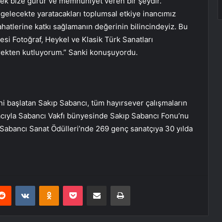
ek bize gurur ve memnuniyet veren bir şeydir.
gelecekte yaratacakları toplumsal etkiye inancımız
hatlerine katkı sağlamanın değerinin bilincindeyiz. Bu
esi Fotoğraf, Heykel ve Klasik Türk Sanatları
rekten kutluyorum.” Sanki konuşuyordu.
’ni başlatan Sakıp Sabancı, tüm hayırsever çalışmaların
cıyla Sabancı Vakfı bünyesinde Sakıp Sabancı Fonu’nu
 Sabancı Sanat Ödülleri’nde 269 genç sanatçıya 30 yılda
erest
Reddit
VKontakte
Odnoklassniki
Pocket
E-Posta ile paylaş
Yazdır