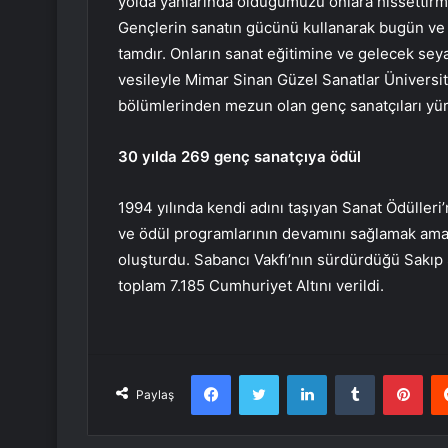
yolda yanlarında olduğumuzu onlara hissettirm
Gençlerin sanatın gücünü kullanarak bugün ve 
tamdır. Onların sanat eğitimine ve gelecek seya
vesileyle Mimar Sinan Güzel Sanatlar Üniversit
bölümlerinden mezun olan genç sanatçıları yü
30 yılda 269 genç sanatçıya ödül
1994 yılında kendi adını taşıyan Sanat Ödülleri
ve ödül programlarının devamını sağlamak ama
oluşturdu. Sabancı Vakfı’nın sürdürdüğü Sakıp
toplam 7.185 Cumhuriyet Altını verildi.
Facebook
Twitter
LinkedIn
Tumblr
Pint
Paylaş