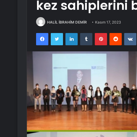
kez sahiplerini
HALİL İBRAHİM DEMİR
Kasım 17, 2023
Facebook
Twitter
LinkedIn
Tumblr
Pinterest
Reddit