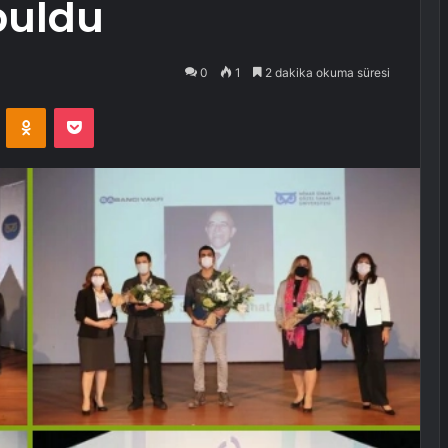
 buldu
0
1
2 dakika okuma süresi
VKontakte
Odnoklassniki
Pocket