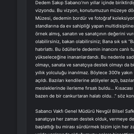
Dedem Sakıp Sabancı’nın yıllar içinde biriktird
vizyondu. Bu vizyon, konutumuzun müzeye dönü
Müzesi, dedemin bordür ve fotoğraf koleksiyonl
standlarına da ev sahipliği yapan multidisiplin
örnek almış, sanatın ve sanatçının değerini vur
olabilirsiniz, bakan olabilirsiniz; Bana sık sık 
hatırlattı. Bu ödüllerle dedemin inancını canlı
yükseleceğine inananlardandı. Bu nedenle sad
olmayı, sanata ve sanatçıya destek olmayı da b
yıllık yolculuğu inanılmaz. Böylece 300’e yakın 
açıldı. Bazıları kendilerine atölyeler açtı, bazıla
mesleklerinde ilerleme fırsatı buldu… Kısacası bu
bazen de bir cankurtaran halatı oldu. .” söz ko
Sabancı Vakfı Genel Müdürü Nevgül Bilsel Saf
sanatçıya her zaman destek olduk, vermeye de
başlattığı bu mirası sürdürmek bizim için her 