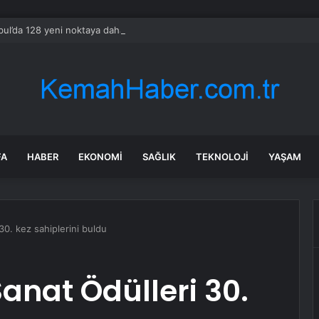
bul’da 128 yeni noktaya daha EDS geliyor
FA
HABER
EKONOMI
SAĞLIK
TEKNOLOJI
YAŞAM
30. kez sahiplerini buldu
anat Ödülleri 30.