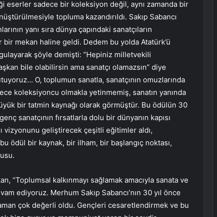
iği eserler sadece bir koleksiyon değil, aynı zamanda bir
ştürülmesiyle topluma kazandırıldı. Sakıp Sabancı
arının yanı sıra dünya çapındaki sanatçıların
er bir mekan haline geldi. Dedem bu yolda Atatürk’ü
gulayarak şöyle demişti: “Hepiniz milletvekili
“Başkan bile olabilirsin ama sanatçı olamazsın” diye
 tutuyoruz… O, toplumun sanatla, sanatçının omuzlarında
ece koleksiyoncu olmakla yetinmemiş, sanatın yanında
üyük bir tatmin kaynağı olarak görmüştür. Bu ödülün 30
genç sanatçının fırsatlarla dolu bir dünyanın kapısı
rı vizyonunu geliştirecek çeşitli eğitimler aldı,
 ödül bir kaynak, bir ilham, bir başlangıç ​​noktası,
nusu.
kan, “Toplumsal kalkınmayı sağlamak amacıyla sanata ve
vam ediyoruz. Merhum Sakıp Sabancı’nın 30 yıl önce
zaman çok değerli oldu. Gençleri cesaretlendirmek ve bu