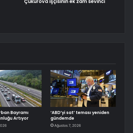
Çukurova işçisinin ek zam sevinci
rban Bayramı
‘ABD’yi sat’ teması yeniden
unluğu Artıyor
gündemde
2026
Ağustos 7, 2026