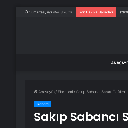
İstan
Cumartesi, Ağustos 8 2026
Son Dakika Haberleri
ANASAY
Anasayfa
/
Ekonomi
/
Sakıp Sabancı Sanat Ödülleri 
Ekonomi
Sakıp Sabancı S