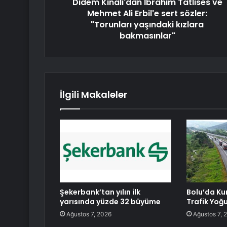
Didem Kınalı'dan İbrahim Tatlıses ve
Mehmet Ali Erbil'e sert sözler:
"Torunları yaşındaki kızlara
bakmasınlar"
İlgili Makaleler
Şekerbank’tan yılın ilk
Bolu’da Ku
yarısında yüzde 32 büyüme
Trafik Yoğ
Ağustos 7, 2026
Ağustos 7, 