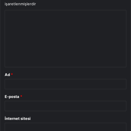
işaretlenmişlerdir
Y
o
r
u
m
*
Ad
*
E-posta
*
İnternet sitesi