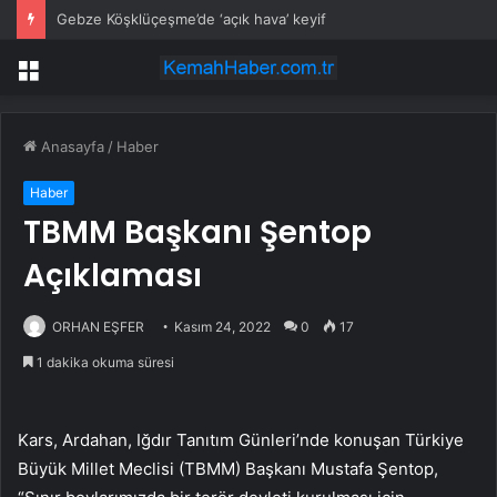
Gebze Köşklüçeşme’de ‘açık hava’ keyif
Menü
Anasayfa
/
Haber
Haber
TBMM Başkanı Şentop
Açıklaması
ORHAN EŞFER
Kasım 24, 2022
0
17
1 dakika okuma süresi
Kars, Ardahan, Iğdır Tanıtım Günleri’nde konuşan Türkiye
Büyük Millet Meclisi (TBMM) Başkanı Mustafa Şentop,