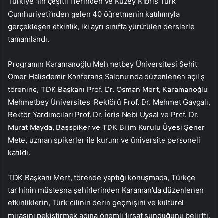
Türkiye’nin çeşitli illerinden ve Kuzey Kıbrıs Türk
Cumhuriyeti’nden gelen 40 öğretmenin katılımıyla
gerçekleşen etkinlik, iki ayrı sınıfta yürütülen derslerle
tamamlandı.
Programın Karamanoğlu Mehmetbey Üniversitesi Şehit
Ömer Halisdemir Konferans Salonu’nda düzenlenen açılış
törenine, TDK Başkanı Prof. Dr. Osman Mert, Karamanoğlu
Mehmetbey Üniversitesi Rektörü Prof. Dr. Mehmet Gavgalı,
Rektör Yardımcıları Prof. Dr. İdris Nebi Uysal ve Prof. Dr.
Murat Mayda, Başspiker ve TDK Bilim Kurulu Üyesi Şener
Mete, uzman spikerler ile kurum ve üniversite personeli
katıldı.
TDK Başkanı Mert, törende yaptığı konuşmada, Türkçe
tarihinin müstesna şehirlerinden Karaman’da düzenlenen
etkinliklerin, Türk dilinin derin geçmişini ve kültürel
mirasını pekiştirmek adına önemli fırsat sunduğunu belirtti.