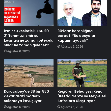
İzmir su kesintisi! İZSU 20-
90’ların karanlığına
21 Temmuz İzmir su
beraat: “Bu dosyalar
kesintisi ne zaman bitecek,
kapanmayacak”
sular ne zaman gelecek?
Ağustos 6, 2026
Ağustos 6, 2026
Karacabey’de 38 bin 850
Keçiören Belediyesi Kendi
dekar arazi modern
Ürettiği Sebze ve Meyveleri
sulamaya kavuşuyor
Sofralara Ulaştırıyor
Ağustos 6, 2026
Ağustos 6, 2026