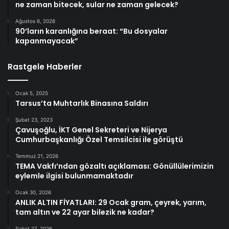
ne zaman bitecek, sular ne zaman gelecek?
Ağustos 6, 2026
90’ların karanlığına beraat: “Bu dosyalar
kapanmayacak”
Rastgele Haberler
Ocak 5, 2025
Tarsus’ta Muhtarlık Binasına Saldırı
Şubat 23, 2023
Çavuşoğlu, İKT Genel Sekreteri ve Nijerya
Cumhurbaşkanlığı Özel Temsilcisi ile görüştü
Temmuz 21, 2026
TEMA Vakfı’ndan gözaltı açıklaması: Gönüllülerimizin
eylemle ilgisi bulunmamaktadır
Ocak 30, 2026
ANLIK ALTIN FİYATLARI: 29 Ocak gram, çeyrek, yarım,
tam altın ve 22 ayar bilezik ne kadar?
Şubat 27, 2026