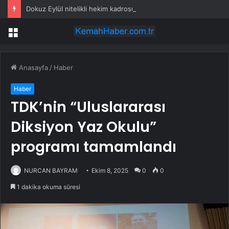
Dokuz Eylül nitelikli hekim kadrosunu güçlendirdi
Menü
Anasayfa
/
Haber
Haber
TDK’nin “Uluslararası
Diksiyon Yaz Okulu”
programı tamamlandı
NURCAN BAYRAM
Ekim 8, 2025
0
0
1 dakika okuma süresi