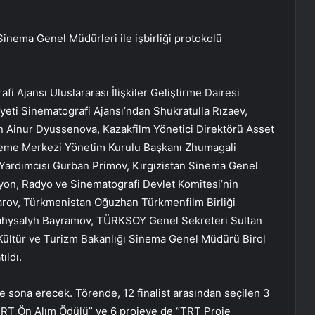
inema Genel Müdürleri ile işbirliği protokolü
 Ajansı Uluslararası İlişkiler Geliştirme Dairesi
ti Sinematografi Ajansı’ndan Shukratulla Rızaev,
 Ainur Dyussenova, Kazakfilm Yönetici Direktörü Asset
leme Merkezi Yönetim Kurulu Başkanı Zhumagali
rdımcısı Gurban Primov, Kırgızistan Sinema Genel
on, Radyo ve Sinematografi Devlet Komitesi’nin
arov, Türkmenistan Oğuzhan Türkmenfilm Birliği
Sahysalyh Bayramov, TÜRKSOY Genel Sekreteri Sultan
Kültür ve Turizm Bakanlığı Sinema Genel Müdürü Birol
ıldı.
le sona erecek. Törende, 12 finalist arasından seçilen 3
TRT Ön Alım Ödülü” ve 6 projeye de “TRT Proje