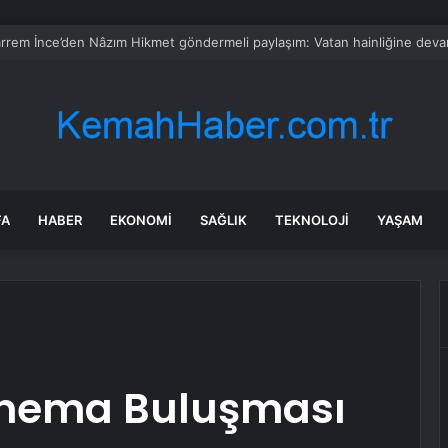
 Eylül nitelikli hekim kadrosunu güçlendirdi
FA
HABER
EKONOMI
SAĞLIK
TEKNOLOJI
YAŞAM
inema Buluşması