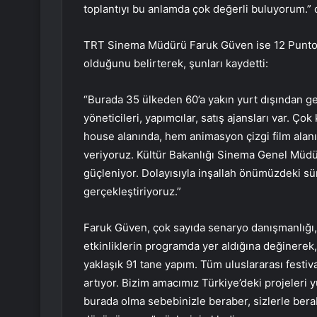
toplantıyı bu anlamda çok değerli buluyorum.” 
TRT Sinema Müdürü Faruk Güven ise 12 Punto’n
olduğunu belirterek, şunları kaydetti:
“Burada 35 ülkeden 60’a yakın yurt dışından gele
yöneticileri, yapımcılar, satış ajansları var. Ç
house alanında, hem animasyon çizgi film alan
veriyoruz. Kültür Bakanlığı Sinema Genel Müdü
güçleniyor. Dolayısıyla inşallah önümüzdeki sü
gerçekleştiriyoruz.”
Faruk Güven, çok sayıda senaryo danışmanlığı,
etkinliklerin programda yer aldığına değinerek
yaklaşık 91 tane yapım. Tüm uluslararası festiv
artıyor. Bizim amacımız Türkiye’deki projeleri y
burada olma sebebinizle beraber, sizlerle ber