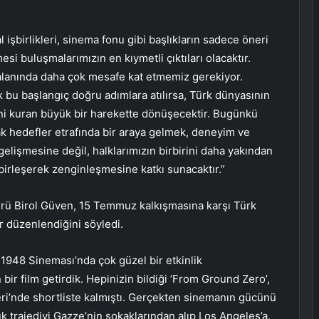
işbirlikleri, sinema fonu gibi başlıkların sadece öneri
si buluşmalarımızın en kıymetli çıktıları olacaktır.
lanında daha çok mesafe kat etmemiz gerekiyor.
bu başlangıç doğru adımlara atılırsa, Türk dünyasının
rini kuran büyük bir harekette dönüşecektir. Bugünkü
k hedefler etrafında bir araya gelmek, deneyim ve
lişmesine değil, halklarımızın birbirini daha yakından
birleşerek zenginleşmesine katkı sunacaktır.”
rü Birol Güven, 15 Temmuz kalkışmasına karşı Türk
r düzenlendiğini söyledi.
948 Sineması’nda çok güzel bir etkinlik
n bir film getirdik. Hepinizin bildiği ‘From Ground Zero’,
eri’nde shortliste kalmıştı. Gerçekten sinemanın gücünü
k trajediyi Gazze’nin sokaklarından alıp Los Angeles’a,