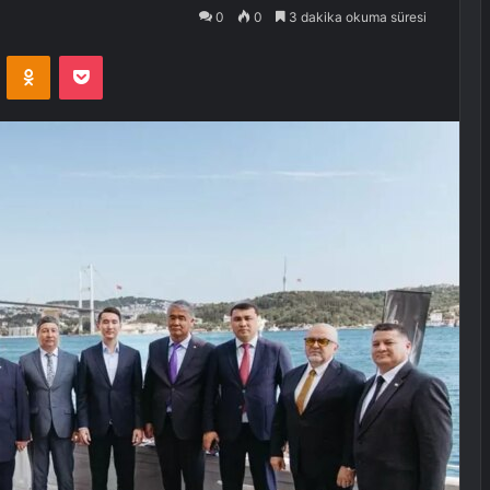
0
0
3 dakika okuma süresi
VKontakte
Odnoklassniki
Pocket