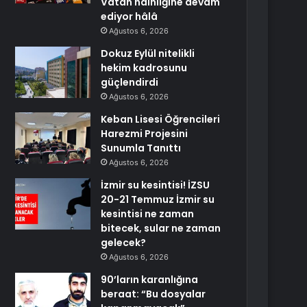
Vatan hainliğine devam
ediyor hâlâ
Ağustos 6, 2026
Dokuz Eylül nitelikli
hekim kadrosunu
güçlendirdi
Ağustos 6, 2026
Keban Lisesi Öğrencileri
Harezmi Projesini
Sunumla Tanıttı
Ağustos 6, 2026
İzmir su kesintisi! İZSU
20-21 Temmuz İzmir su
kesintisi ne zaman
bitecek, sular ne zaman
gelecek?
Ağustos 6, 2026
90’ların karanlığına
beraat: “Bu dosyalar