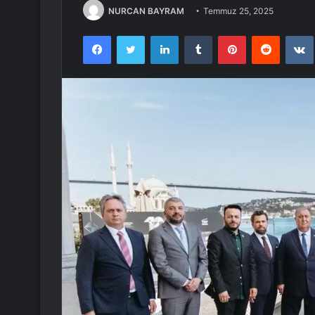
NURCAN BAYRAM
Temmuz 25, 2025
Facebook
Twitter
LinkedIn
Tumblr
Pinterest
Reddit