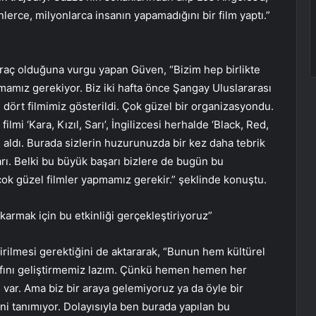
lerce, milyonlarca insanın yapamadığını bir film yaptı.”
raç olduğuna vurgu yapan Güven, “Bizim hep birlikte
mamız gerekiyor. Biz iki hafta önce Şangay Uluslararası
ı, dört filmimiz gösterildi. Çok güzel bir organizasyondu.
ilmi ‘Kara, Kızıl, Sarı’, İngilizcesi herhalde ‘Black, Red,
 aldı. Burada sizlerin huzurunuzda bir kez daha tebrik
rı. Belki bu büyük başarı bizlere de bugün bu
 çok güzel filmler yapmamız gerekir.” şeklinde konuştu.
rmak için bu etkinliği gerçekleştiriyoruz”
tirilmesi gerektiğini de aktararak, “Bunun hem kültürel
rafını geliştirmemiz lazım. Çünkü hemen hemen her
i var. Ama biz bir araya gelemiyoruz ya da öyle bir
ni tanımıyor. Dolayısıyla ben burada yapılan bu