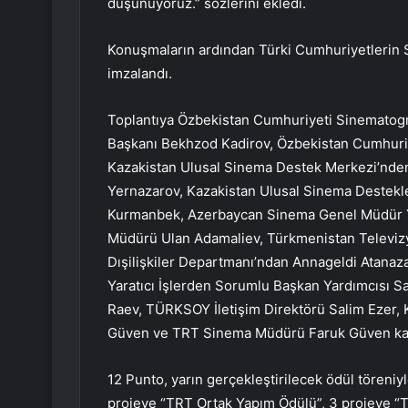
düşünüyoruz.” sözlerini ekledi.
Konuşmaların ardından Türki Cumhuriyetlerin S
imzalandı.
Toplantıya Özbekistan Cumhuriyeti Sinematografi
Başkanı Bekhzod Kadirov, Özbekistan Cumhuriye
Kazakistan Ulusal Sinema Destek Merkezi’nden
Yernazarov, Kazakistan Ulusal Sinema Destek
Kurmanbek, Azerbaycan Sinema Genel Müdür Ya
Müdürü Ulan Adamaliev, Türkmenistan Televizy
Dışilişkiler Departmanı’ndan Annageldi Atanaz
Yaratıcı İşlerden Sorumlu Başkan Yardımcısı 
Raev, TÜRKSOY İletişim Direktörü Salim Ezer, 
Güven ve TRT Sinema Müdürü Faruk Güven kat
12 Punto, yarın gerçekleştirilecek ödül töreniy
projeye “TRT Ortak Yapım Ödülü”, 3 projeye “