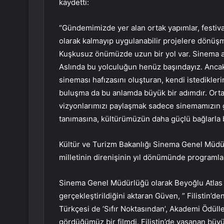
kaydetti:
“Gündemimizde yer alan ortak yapımlar, festival 
olarak kalmayıp uygulanabilir projelere dönüşme
Kuşkusuz önümüzde uzun bir yol var. Sinema a
Aslında bu yolculuğun henüz başındayız. Ancak 
sineması hafızasını oluşturan, kendi istedikle
buluşma da bu anlamda büyük bir adımdır. Orta
vizyonlarımızı paylaşmak sadece sinemamızın ge
tanımasına, kültürümüzün daha güçlü bağlarla 
Kültür ve Turizm Bakanlığı Sinema Genel Müdü
milletinin direnişinin yıl dönümünde programla
Sinema Genel Müdürlüğü olarak Beyoğlu Atlas 1
gerçekleştirildiğini aktaran Güven, ” Filistin’de
Türkçesi de ‘Sıfır Noktasından’, Akademi Ödüll
gördüğümüz bir filmdi. Filistin’de yaşanan büyü