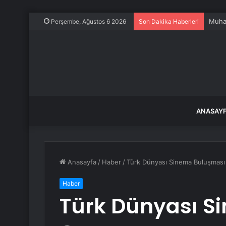
Dokuz
Perşembe, Ağustos 6 2026
Son Dakika Haberleri
ANASAY
Anasayfa
/
Haber
/
Türk Dünyası Sinema Buluşması
Haber
Türk Dünyası S