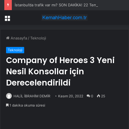
İstanbul’da trafik var mı? SON DAKİKA! 22 Temmuz Çarşamba hangi ilçelerde trafik var, hangi yollar kapalı?
Menü
Anasayfa
/
Teknoloji
Teknoloji
Company of Heroes 3 Yeni
Nesil Konsollar için
Derecelendirildi
HALİL İBRAHİM DEMİR
Kasım 20, 2022
0
25
1 dakika okuma süresi