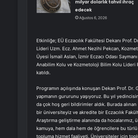
milyar dolarlık tahvil ihraç
edecek
Ağustos 6, 2026
Etkinliğe; EÜ Eczacılık Fakültesi Dekanı Prof. 
Lideri Uzm. Ecz. Ahmet Nezihi Pekcan, Kozmetik
Üyesi İsmail Aslan, İzmir Eczacı Odası Saymanı
Anabilim Kolu ve Kozmetoloji Bilim Kolu Lideri
katıldı.
Programın açılışında konuşan Dekan Prof. Dr. Gü
yapmanın gururunu yaşıyoruz. Bu yıl yedincisini 
da çok hoş geri bildirimler aldık. Burada alınan
bir üniversiteyiz ve akredite bir Eczacılık Fakü
Araştırma geliştirme alanında da hocalarımız, 
kamuya, hem dala hem de öğrencilere bu türlü bi
topluma hizmet faaliyeti. Üniversiteler için top