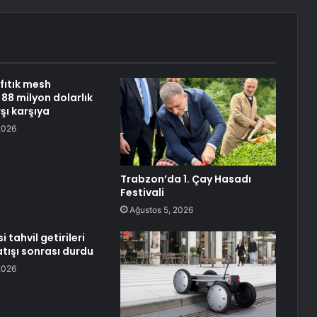
fıtık mesh
88 milyon dolarlık
şı karşıya
2026
Trabzon’da 1. Çay Hasadı
Festivali
Ağustos 5, 2026
 tahvil getirileri
ışı sonrası durdu
2026