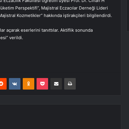
 Eczacılık Fakültesi öğretim üyesi Prof. Dr. Cihan H
ketim Perspektifi”, Majistral Eczacılar Derneği Lideri
tral Kozmetikler” hakkında iştirakçileri bilgilendirdi.
ar açarak eserlerini tanıttılar. Aktiflik sonunda
si” verildi.
erest
Reddit
VKontakte
Odnoklassniki
Pocket
E-Posta ile paylaş
Yazdır