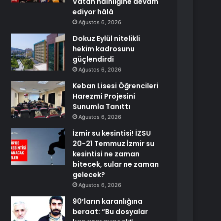
Vatan hainliğine devam
ediyor hâlâ
Ağustos 6, 2026
Dokuz Eylül nitelikli
hekim kadrosunu
güçlendirdi
Ağustos 6, 2026
Keban Lisesi Öğrencileri
Harezmi Projesini
Sunumla Tanıttı
Ağustos 6, 2026
İzmir su kesintisi! İZSU
20-21 Temmuz İzmir su
kesintisi ne zaman
bitecek, sular ne zaman
gelecek?
Ağustos 6, 2026
90’ların karanlığına
beraat: “Bu dosyalar