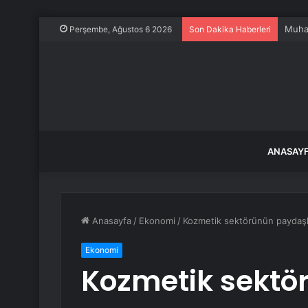
Dokuz
Perşembe, Ağustos 6 2026
Son Dakika Haberleri
ANASAY
Anasayfa
/
Ekonomi
/
Kozmetik sektörünün paydaşl
Ekonomi
Kozmetik sektö