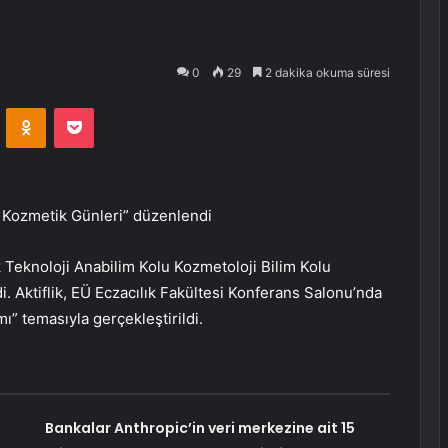
0
29
2 dakika okuma süresi
VKontakte
Odnoklassniki
Pocket
e Kozmetik Günleri” düzenlendi
k Teknoloji Anabilim Kolu Kozmetoloji Bilim Kolu
. Aktiflik, EÜ Eczacılık Fakültesi Konferans Salonu’nda
ı” temasıyla gerçekleştirildi.
Bankalar Anthropic’in veri merkezine ait 15