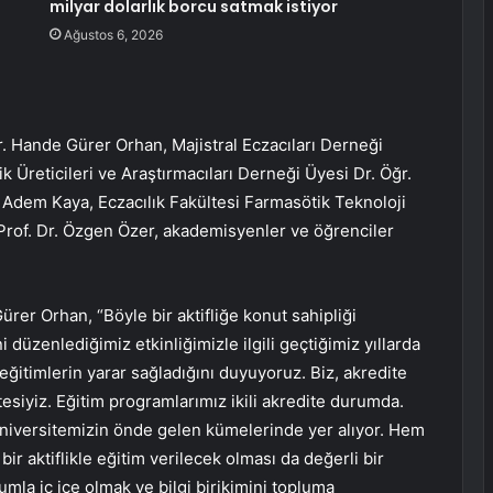
milyar dolarlık borcu satmak istiyor
Ağustos 6, 2026
Dr. Hande Gürer Orhan, Majistral Eczacıları Derneği
 Üreticileri ve Araştırmacıları Derneği Üyesi Dr. Öğr.
 Adem Kaya, Eczacılık Fakültesi Farmasötik Teknoloji
 Prof. Dr. Özgen Özer, akademisyenler ve öğrenciler
rer Orhan, “Böyle bir aktifliğe konut sahipliği
düzenlediğimiz etkinliğimizle ilgili geçtiğimiz yıllarda
 eğitimlerin yarar sağladığını duyuyoruz. Biz, akredite
ltesiyiz. Eğitim programlarımız ikili akredite durumda.
üniversitemizin önde gelen kümelerinde yer alıyor. Hem
r aktiflikle eğitim verilecek olması da değerli bir
lumla iç içe olmak ve bilgi birikimini topluma