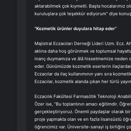
aktarabilmek çok kıymetli. Başta hocalarımız o
kuruluşlara çok teşekkür ediyorum” diye konuş
“Kozmetik ürünler duyulara hitap eder”
Majistral Eczacıları Derneği Lideri Uzm. Ecz.
aklına daha hoş görünmek ve toplumsal hayatta
inanç duymamıza ve âlâ hissetmemize neden olu
eder. Günümüzde kozmetik eserlerin ilaçlardan 
Eczacılar da ilaç kullanımının yanı sıra kozmeti
Eczacılar, kozmetik alanda çıkan her türlü yayın
Eczacılık Fakültesi Farmasötik Teknoloji Anabil
Özer ise, “Bu toplantının amacı eğitimdir. Öğr
gerçekleştiriyoruz. Önemli paydaşlar olarak bir
proje yapmakta olan ve en fazla lisansüstü öğre
öğrencimiz var. Üniversite-sanayi iş birliğini