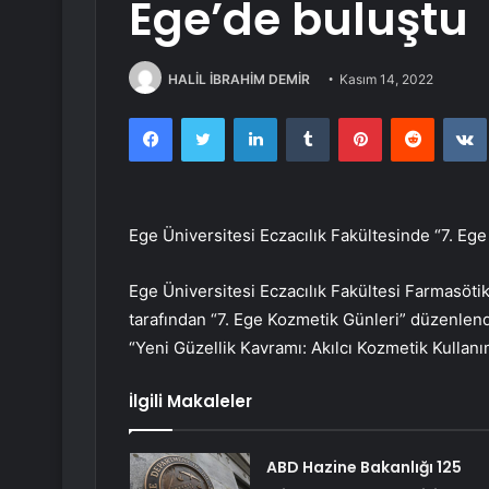
Ege’de buluştu
HALİL İBRAHİM DEMİR
Kasım 14, 2022
Facebook
Twitter
LinkedIn
Tumblr
Pinterest
Reddit
Ege Üniversitesi Eczacılık Fakültesinde “7. Eg
Ege Üniversitesi Eczacılık Fakültesi Farmasöti
tarafından “7. Ege Kozmetik Günleri” düzenlendi
“Yeni Güzellik Kavramı: Akılcı Kozmetik Kullanım
İlgili Makaleler
ABD Hazine Bakanlığı 125