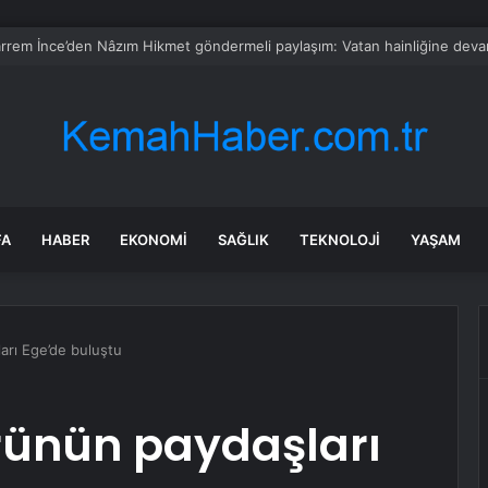
 Eylül nitelikli hekim kadrosunu güçlendirdi
FA
HABER
EKONOMI
SAĞLIK
TEKNOLOJI
YAŞAM
arı Ege’de buluştu
rünün paydaşları