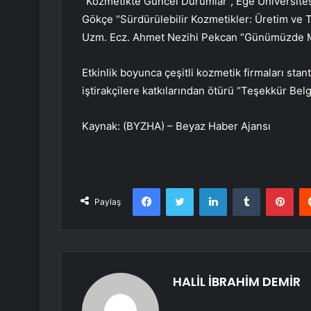
“Kozmetikte Güncel Durumlar”, Ege Üniversitesi
Gökçe “Sürdürülebilir Kozmetikler: Üretim ve Tü
Uzm. Ecz. Ahmet Nezihi Pekcan “Günümüzde Majis
Etkinlik boyunca çeşitli kozmetik firmaları stantl
iştirakçilere katkılarından ötürü “Teşekkür Belge
Kaynak: (BYZHA) – Beyaz Haber Ajansı
Facebook
Twitter
LinkedIn
Tumblr
Pint
Paylaş
HALİL İBRAHİM DEMİR