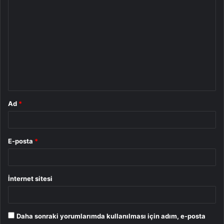
Y
o
r
u
m
*
Ad
*
E-posta
*
İnternet sitesi
Daha sonraki yorumlarımda kullanılması için adım, e-posta