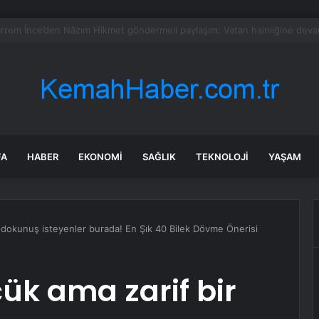
 Eylül nitelikli hekim kadrosunu güçlendirdi
FA
HABER
EKONOMI
SAĞLIK
TEKNOLOJI
YAŞAM
dokunuş isteyenler burada! En Şık 40 Bilek Dövme Önerisi
k ama zarif bir