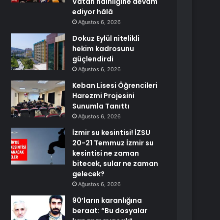
Vatan hainliğine devam
ediyor hâlâ
Ağustos 6, 2026
Dokuz Eylül nitelikli
hekim kadrosunu
güçlendirdi
Ağustos 6, 2026
Keban Lisesi Öğrencileri
Harezmi Projesini
Sunumla Tanıttı
Ağustos 6, 2026
İzmir su kesintisi! İZSU
20-21 Temmuz İzmir su
kesintisi ne zaman
bitecek, sular ne zaman
gelecek?
Ağustos 6, 2026
90’ların karanlığına
beraat: “Bu dosyalar