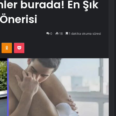
ler burada! En Şık
Önerisi
0
18
1 dakika okuma süresi
VKontakte
Odnoklassniki
Pocket