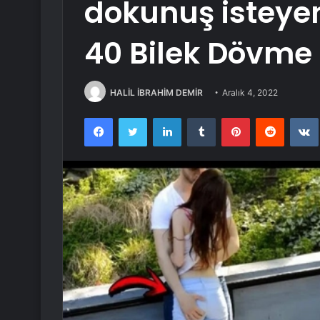
dokunuş isteyen
40 Bilek Dövme 
HALİL İBRAHİM DEMİR
Aralık 4, 2022
Facebook
Twitter
LinkedIn
Tumblr
Pinterest
Reddit