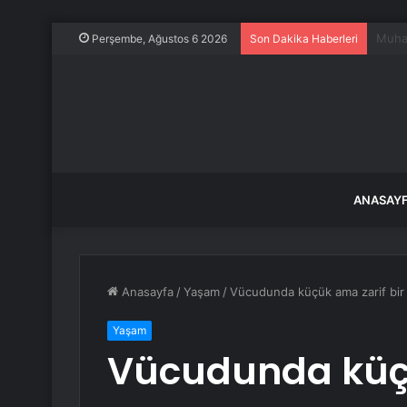
Dokuz
Perşembe, Ağustos 6 2026
Son Dakika Haberleri
ANASAY
Anasayfa
/
Yaşam
/
Vücudunda küçük ama zarif bir 
Yaşam
Vücudunda küçü